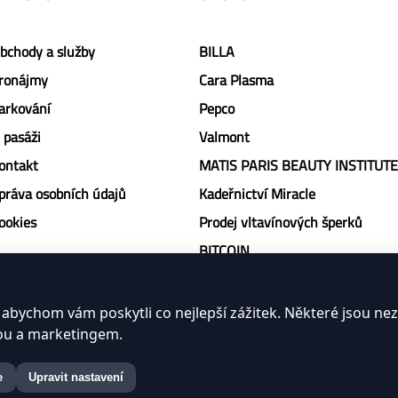
bchody a služby
BILLA
ronájmy
Cara Plasma
arkování
Pepco
 pasáži
Valmont
ontakt
MATIS PARIS BEAUTY INSTITUTE
práva osobních údajů
Kadeřnictví Miracle
ookies
Prodej vltavínových šperků
BITCOIN
Farmářská samoobsluha
Kytky od Pepy
abychom vám poskytli co nejlepší zážitek. Některé jsou ne
zou a marketingem.
Black Banner Gaming Lounge
Mama´s Burger
e
Upravit nastavení