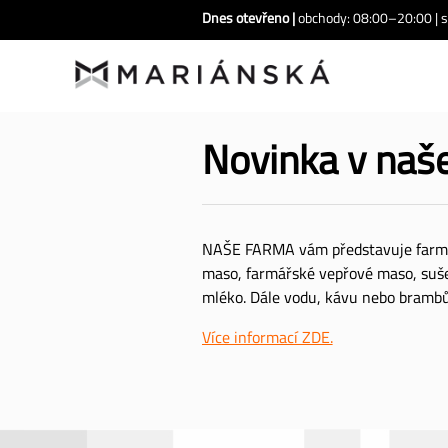
Přejít k hlavnímu obsahu
Dnes otevřeno |
obchody: 08:00–20:00 | s
Hlavní navigace
Novinka v na
NAŠE FARMA vám představuje farmá
maso, farmářské vepřové maso, suše
mléko. Dále vodu, kávu nebo brambů
Více informací ZDE.