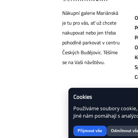
Nákupní galerie Mariánská
O
je tu pro vás, ať už chcete
P
nakupovat nebo jen třeba
P
pohodlně parkovat v centru
O
Českých Budějovic. Těšíme
K
se na Vaši návštěvu.
S
C
Cookies
Používáme soubory cookie, 
jiné nám pomáhají s analý
Přijmout vše
Odmítnout vš