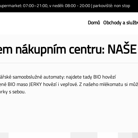
upermarket: 07:00–21:00, v neděli: 08:00 - 20:00 | parkoviště: non stop
Domů
Obchody a služb
šem nákupním centru: NAŠ
řské samoobslužné automaty: najdete tady BIO hovězí
né BIO maso JERKY hovězí i vepřové. Z našeho mlékomatu si může
rky s sebou.