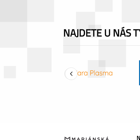
NAJDETE U NÁS 
‹
N